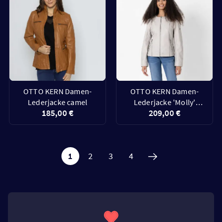
OTTO KERN Damen-
OTTO KERN Damen-
Lederjacke camel
Lederjacke 'Molly'
185,00 €
209,00 €
hellgrau
1
2
3
4