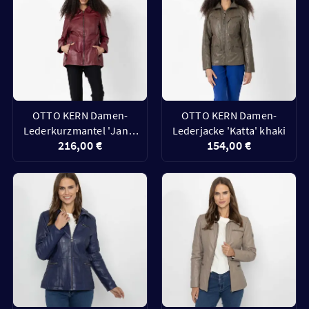
OTTO KERN Damen-
OTTO KERN Damen-
Lederkurzmantel 'Jane'
Lederjacke 'Katta' khaki
216,00 €
154,00 €
bordeaux