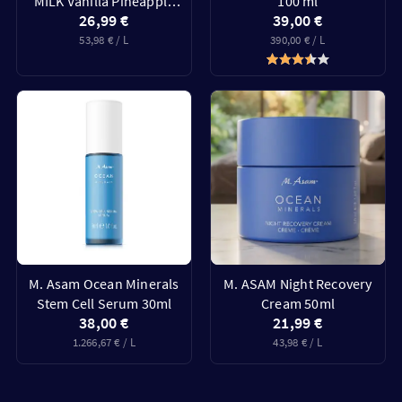
MILK Vanilla Pineapple
100 ml
26,99 €
39,00 €
500ml
53,98 € / L
390,00 € / L
M. Asam Ocean Minerals
M. ASAM Night Recovery
Stem Cell Serum 30ml
Cream 50ml
38,00 €
21,99 €
1.266,67 € / L
43,98 € / L