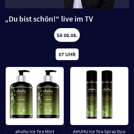
„Du bist schön!“ live im TV
SA 08.08.
07 UHR
ahuhu Ice Tea Mint
AHUHU Ice Tea Spray Duo