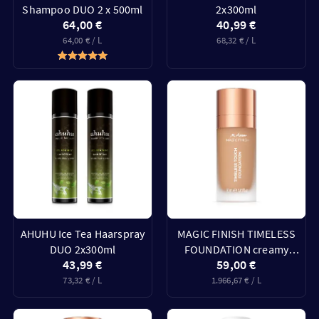
Shampoo DUO 2 x 500ml
2x300ml
64,00 €
40,99 €
64,00 € / L
68,32 € / L
AHUHU Ice Tea Haarspray
MAGIC FINISH TIMELESS
DUO 2x300ml
FOUNDATION creamy
43,99 €
59,00 €
nude 30ml
73,32 € / L
1.966,67 € / L