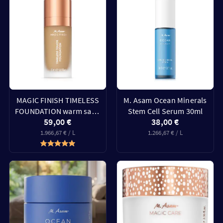
MAGIC FINISH TIMELESS
M. Asam Ocean Minerals
FOUNDATION warm sand
Stem Cell Serum 30ml
59,00 €
38,00 €
30ml
1.966,67 € / L
1.266,67 € / L