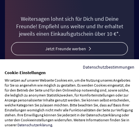
Weitersagen lohnt sich für Dich und Deine
Freunde! Empfiehl uns weiter und Ihr erhaltet
jeweils einen Einkaufsgutschein über 10 €*.
Jetzt Freunde werben
Datenschutzbestimmungen
Cookie-Einstellungen
Wir setzen auf unserer Webseite Cookies ein, um die Nutzung unseres Angebotes
Mit der 123 App noch
für Sie so angenehm wie möglich zu gestalten. Es werden Cookies eingesetzt, die
näher dran!
für den Betrieb der Seite und für den Onlineshop notwendig sind, sowie solche,
die lediglich zu anonymen Statistikzwecken, für Komforteinstellungen oder zur
Anzeige personalisierter Inhalte genutzt werden. Sie können selbst entscheiden,
welche Kategorien Sie zulassen möchten. Bitte beachten Sie, dass auf Basis Ihrer
Einstellungen womöglich nicht mehr alle Funktionalitäten der Seite zur Verfügung
stehen. Ihre Einwilligung können Sie jederzeit in der Datenschutzerklärung oder
unter den Cookieeinstellungen widerrufen. Weitere Informationen finden Sie in
unserer
Datenschutzerklärung
.