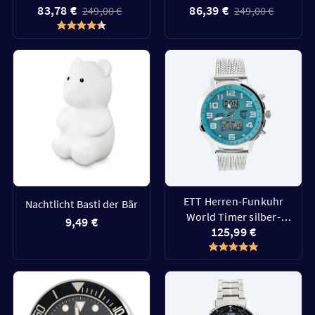
83,78 €
86,39 €
champagner
249,00 €
249,00 €
ETT Herren-Funkuhr
Nachtlicht Basti der Bär
World Timer silber-
9,49 €
125,99 €
eisblau