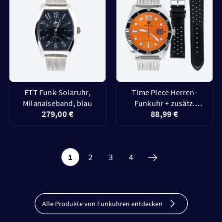
ETT Funk-Solaruhr,
Time Piece Herren-
Milanaiseband, blau
Funkuhr + zusätz.
279,00 €
88,99 €
Lederband
1
2
3
4
Alle Produkte von Funkuhren entdecken