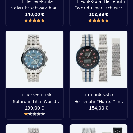
ETT Herren-Funk-
ETT Funk-Solar Herrenuhr
Solaruhr schwarz-blau
"World Timer" schwarz
140,00 €
108,99 €
ETT Herren-Funk-
ETT Funk-Solar-
Solaruhr Titan World
Herrenuhr "Hunter" mit
299,00 €
154,00 €
Timer iceblau
Ersatzband