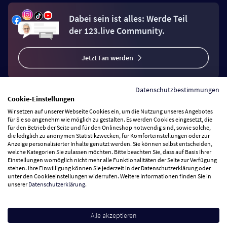
Dabei sein ist alles: Werde Teil
der 123.live Community.
Jetzt Fan werden
Datenschutzbestimmungen
Cookie-Einstellungen
Wir setzen auf unserer Webseite Cookies ein, um die Nutzung unseres Angebotes
Vertrag widerrufen
für Sie so angenehm wie möglich zu gestalten. Es werden Cookies eingesetzt, die
für den Betrieb der Seite und für den Onlineshop notwendig sind, sowie solche,
die lediglich zu anonymen Statistikzwecken, für Komforteinstellungen oder zur
Anzeige personalisierter Inhalte genutzt werden. Sie können selbst entscheiden,
Zahlungsarten
welche Kategorien Sie zulassen möchten. Bitte beachten Sie, dass auf Basis Ihrer
Einstellungen womöglich nicht mehr alle Funktionalitäten der Seite zur Verfügung
stehen. Ihre Einwilligung können Sie jederzeit in der Datenschutzerklärung oder
Wir versenden mit
unter den Cookieeinstellungen widerrufen. Weitere Informationen finden Sie in
unserer
Datenschutzerklärung
.
Service Hotline
Alle akzeptieren
Besuchen Sie uns