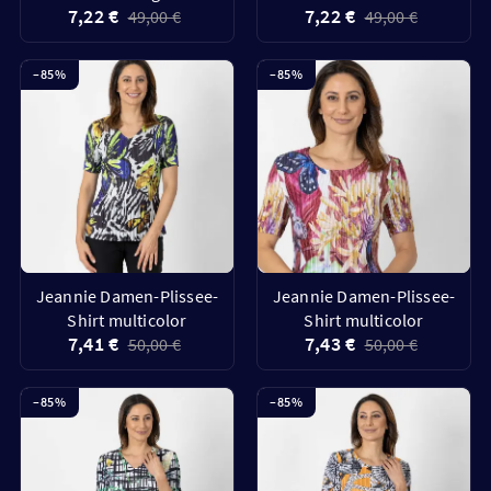
7,22 €
7,22 €
49,00 €
49,00 €
–
85
%
–
85
%
Jeannie Damen-Plissee-
Jeannie Damen-Plissee-
Shirt multicolor
Shirt multicolor
7,41 €
7,43 €
50,00 €
50,00 €
–
85
%
–
85
%