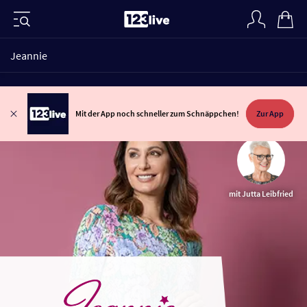
Jeannie
Mit der App noch schneller zum Schnäppchen!
Zur App
mit Jutta Leibfried