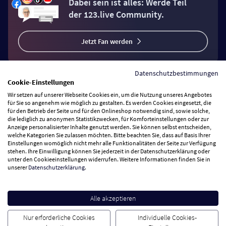
Dabei sein ist alles: Werde Teil
der 123.live Community.
Jetzt Fan werden
Datenschutzbestimmungen
Cookie-Einstellungen
Wir setzen auf unserer Webseite Cookies ein, um die Nutzung unseres Angebotes
Vertrag widerrufen
für Sie so angenehm wie möglich zu gestalten. Es werden Cookies eingesetzt, die
für den Betrieb der Seite und für den Onlineshop notwendig sind, sowie solche,
die lediglich zu anonymen Statistikzwecken, für Komforteinstellungen oder zur
Anzeige personalisierter Inhalte genutzt werden. Sie können selbst entscheiden,
Zahlungsarten
welche Kategorien Sie zulassen möchten. Bitte beachten Sie, dass auf Basis Ihrer
Einstellungen womöglich nicht mehr alle Funktionalitäten der Seite zur Verfügung
stehen. Ihre Einwilligung können Sie jederzeit in der Datenschutzerklärung oder
Wir versenden mit
unter den Cookieeinstellungen widerrufen. Weitere Informationen finden Sie in
unserer
Datenschutzerklärung
.
Service Hotline
Alle akzeptieren
Besuchen Sie uns
Nur erforderliche Cookies
Individuelle Cookies-