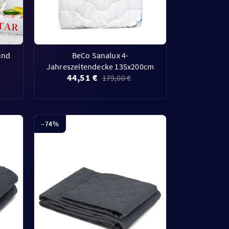
und
BeCo Sanalux 4-
Jahreszeitendecke 135x200cm
44,51 €
179,00 €
–
74
%