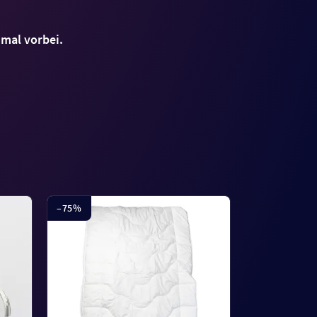
nmal vorbei.
–
75
%