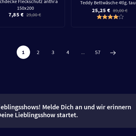
schdecke Fleckschutz anthra
Teddy Bettwäsche 4tlg. ta
150x200
25,25 €
89,00 €
7,85 €
29,00 €
1
2
3
4
...
57
ieblingsshows! Melde Dich an und wir erinnern
Deine Lieblingsshow startet.