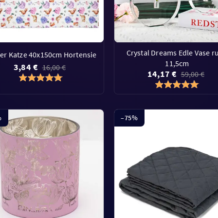
Crystal Dreams Edle Vase r
er Katze 40x150cm Hortensie
11,5cm
3,84 €
16,00 €
14,17 €
59,00 €
%
–
75
%