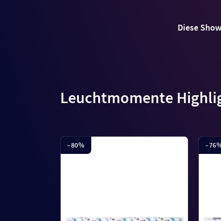
Diese Show 
Leuchtmomente Highli
–
80
%
–
76