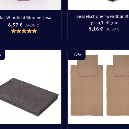
Sesselschoner wendbar 3t
las Windlicht Blumen rosa
grau/hellgrau
8,57 €
34,00 €
9,16 €
36,00 €
%
–
72
%