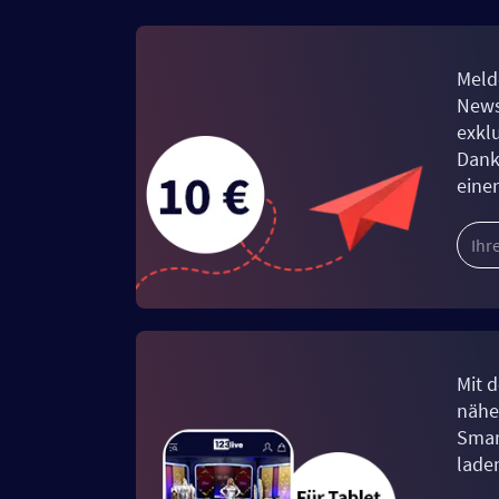
Meld
News
exkl
Dank
eine
Mit d
näher
Smar
lade