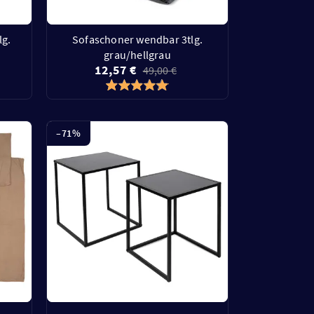
lg.
Sofaschoner wendbar 3tlg.
grau/hellgrau
12,57 €
49,00 €
–
71
%