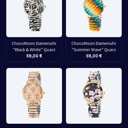
ChocoMoon Damenuhr
ChocoMoon Damenuhr
"Black & White" Quarz
"Summer Wave" Quarz
59,00 €
59,00 €