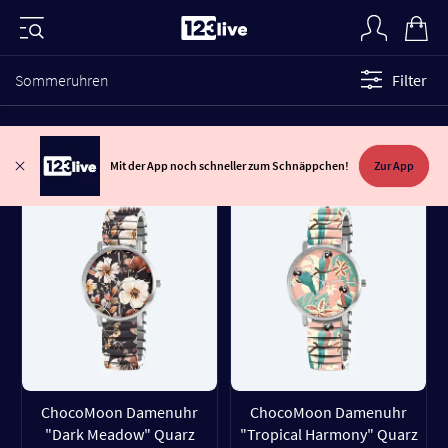
Sommeruhren
Filter
Mit der App noch schneller zum Schnäppchen!
Zur App
ChocoMoon Damenuhr
ChocoMoon Damenuhr
"Dark Meadow" Quarz
"Tropical Harmony" Quarz