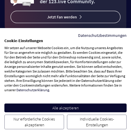
der 123.live Community.
Jetzt Fan werden
Datenschutzbestimmungen
Cookie-Einstellungen
Wir setzen auf unserer Webseite Cookies ein, um die Nutzung unseres Angebotes
Vertrag widerrufen
für Sie so angenehm wie möglich zu gestalten. Es werden Cookies eingesetzt, die
für den Betrieb der Seite und für den Onlineshop notwendig sind, sowie solche,
die lediglich zu anonymen Statistikzwecken, für Komforteinstellungen oder zur
Anzeige personalisierter Inhalte genutzt werden. Sie können selbst entscheiden,
Zahlungsarten
welche Kategorien Sie zulassen möchten. Bitte beachten Sie, dass auf Basis Ihrer
Einstellungen womöglich nicht mehr alle Funktionalitäten der Seite zur Verfügung
stehen. Ihre Einwilligung können Sie jederzeit in der Datenschutzerklärung oder
Wir versenden mit
unter den Cookieeinstellungen widerrufen. Weitere Informationen finden Sie in
unserer
Datenschutzerklärung
.
Service Hotline
Alle akzeptieren
Besuchen Sie uns
Nur erforderliche Cookies
Individuelle Cookies-
akzeptieren
Einstellungen
Cookie Einstellungen
AGB
Datenschutz
Impressum