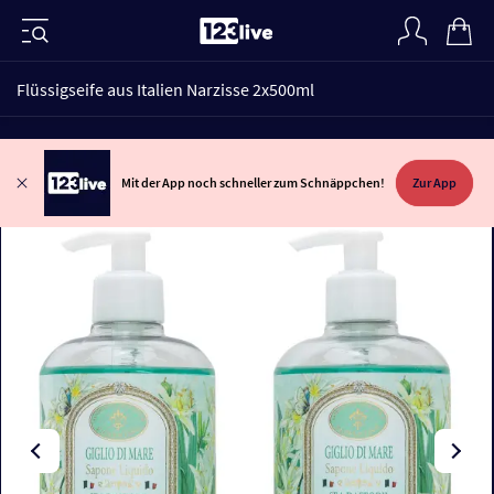
Flüssigseife aus Italien Narzisse 2x500ml
Mit der App noch schneller zum Schnäppchen!
Zur App