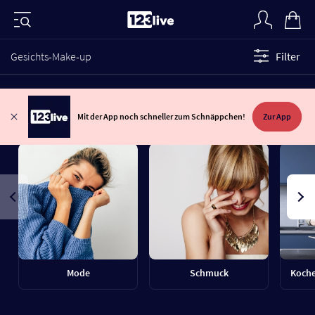
Gesichts-Make-up
Filter
Mit der App noch schneller zum Schnäppchen!
Zur App
Mode
Schmuck
Koche