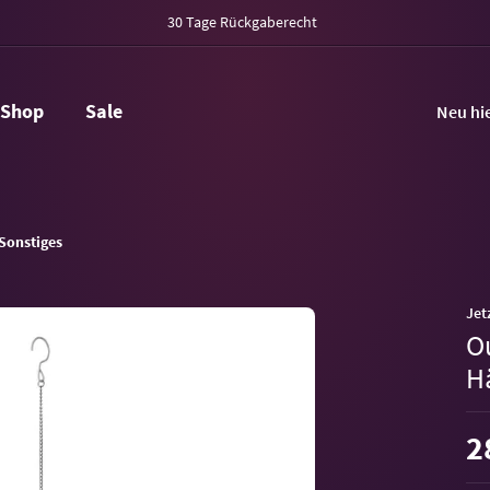
30 Tage Rückgaberecht
Shop
Sale
Neu hi
Sonstiges
Jet
O
H
2