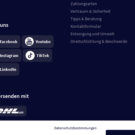
Zahlungsarten
Vertrauen & Sicherheit
Tipps & Beratung
 uns
Kontaktformular
Entsorgung und Umwelt
Streitschlichtung & Beschwerde
Facebook
Youtube
Instagram
TikTok
LinkedIn
ersenden mit
rd 6,95 €
; bei Kühlware zzgl. 0,99 €
llung, insgesamt 7,94 €. Lieferzeit
3-
Datenschutzbestimmungen
.
Preise inkl. MwSt.