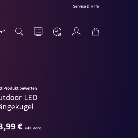
Service & Hilfe
er?
zt Produkt bewerten
utdoor-LED-
ängekugel
8,99 €
inkl. MwSt.