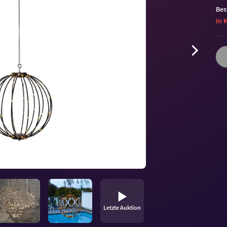
Bes
In 
Letzte Auktion