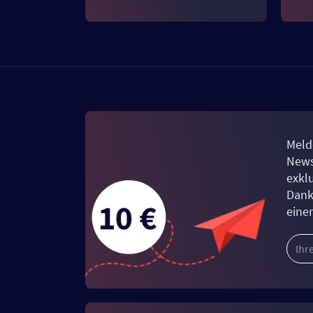
Meld
News
exkl
Dank
eine