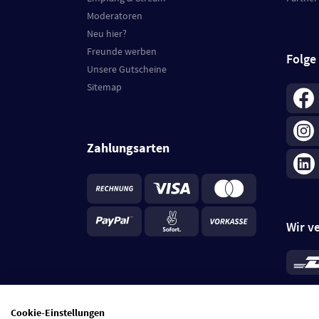
Moderatoren
Neu hier?
Freunde werben
Folge
Unsere Gutscheine
Sitemap
Zahlungsarten
Wir v
*
Standa
je Beste
Cookie-Einstellungen
5 Tage