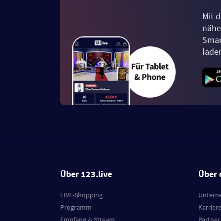
Mit d
näher
Smar
lade
Über 123.live
Über 
LIVE-Shopping
Untern
Programm
Karrier
Empfang & Stream
Partner