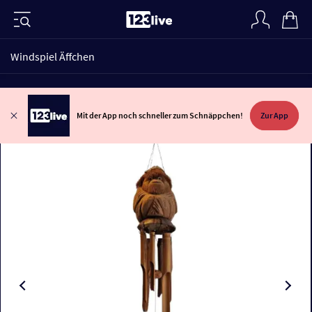
Windspiel Äffchen
Mit der App noch schneller zum Schnäppchen!
Zur App