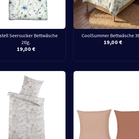
stell Seersucker Bettwäsche
CoolSummer Bettwäsche 3t
19,00 €
2tlg.
19,00 €