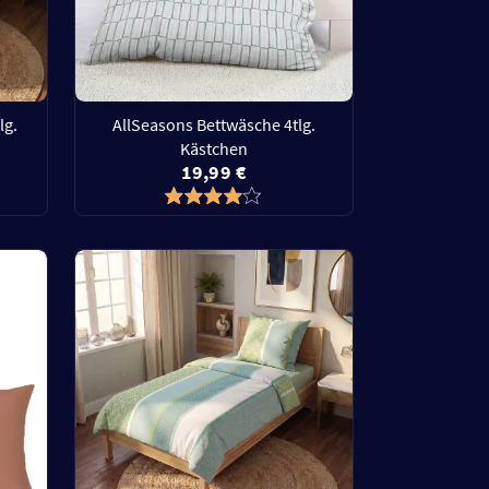
lg.
AllSeasons Bettwäsche 4tlg.
Kästchen
19,99 €