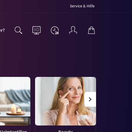
Service & Hilfe
er?
Heimtextilien
Beauty
Uh