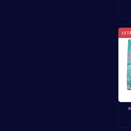
LET
M