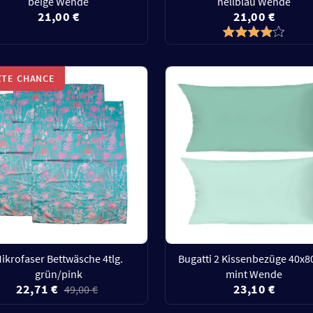
beige Wende
hellblau Wende
21,00 €
21,00 €
ZTE CHANCE
ikrofaser Bettwäsche 4tlg.
Bugatti 2 Kissenbezüge 40x
grün/pink
mint Wende
22,71 €
23,10 €
49,00 €