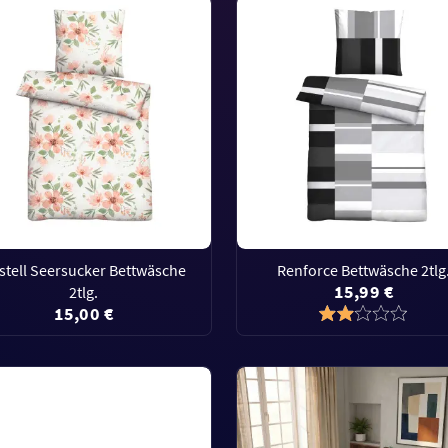
stell Seersucker Bettwäsche
Renforce Bettwäsche 2tlg
15,99 €
2tlg.
15,00 €