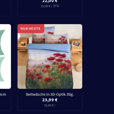
22,00 €
11,00 € / STK
NUR HEUTE
80cm
Bettwäsche in 3D-Optik 3tlg.
23,99 €
23,99 € /