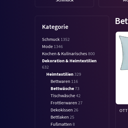
Be
Kategorie
Schmuck
1352
Mode
1346
Kochen & Kulinarisches
800
Dekoration & Heimtextilien
632
Heimtextilien
329
Bettwaren
116
Bettwäsche
73
Tischwäsche
42
Frottierwaren
27
Dekokissen
26
OTTO
Bettlaken
25
Fußmatten
8