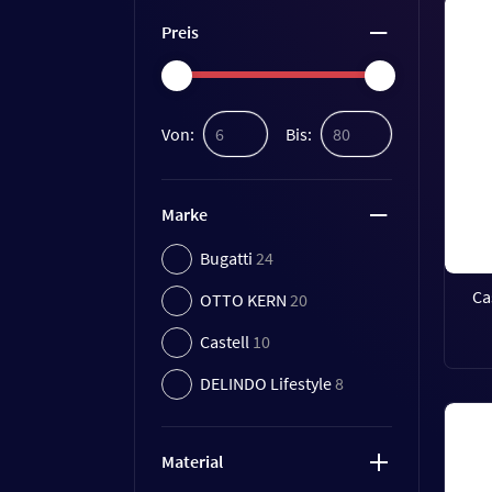
Preis
Von:
Bis:
Marke
Bugatti
24
Ca
OTTO KERN
20
Castell
10
DELINDO Lifestyle
8
Material