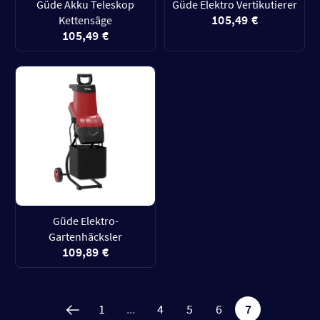
Güde Akku Teleskop
Güde Elektro Vertikutierer
105,49 €
Kettensäge
105,49 €
Güde Elektro-
Gartenhäcksler
109,89 €
1
...
4
5
6
7