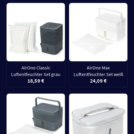
AirOne Classic
AirOne Max
Luftentfeuchter Set grau
Luftentfeuchter Set weiß
18,59 €
24,09 €