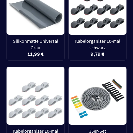
Silikonmatte Universal
Kabelorganizer 10-mal
Grau
schwarz
11,99 €
9,79 €
Kabelorganizer 10-mal
35er-Set