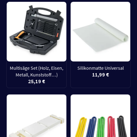
Multisäge Set (Holz, Eisen,
Silikonmatte Universal
11,99 €
Metall, Kunststoff…)
25,19 €