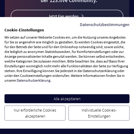
der 123.live Community.
Jetzt Fan werden
Datenschutzbestimmungen
Cookie-Einstellungen
Wir setzen auf unserer Webseite Cookies ein, um die Nutzung unseres Angebotes
für Sie so angenehm wie möglich zu gestalten. Es werden Cookies eingesetzt, die
für den Betrieb der Seite und für den Onlineshop notwendig sind, sowie solche,
Vertrag widerrufen
die lediglich zu anonymen Statistikzwecken, für Komforteinstellungen oder zur
Anzeige personalisierter Inhalte genutzt werden. Sie können selbst entscheiden,
welche Kategorien Sie zulassen möchten. Bitte beachten Sie, dass auf Basis Ihrer
Einstellungen womöglich nicht mehr alle Funktionalitäten der Seite zur Verfügung
Zahlungsarten
stehen. Ihre Einwilligung können Sie jederzeit in der Datenschutzerklärung oder
unter den Cookieeinstellungen widerrufen. Weitere Informationen finden Sie in
unserer
Datenschutzerklärung
.
Wir versenden mit
Service Hotline
Alle akzeptieren
Nur erforderliche Cookies
Individuelle Cookies-
Besuchen Sie uns
akzeptieren
Einstellungen
Cookie Einstellungen
AGB
Datenschutz
Impressum