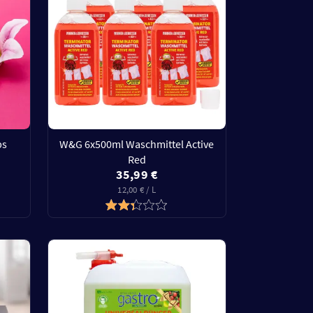
bs
W&G 6x500ml Waschmittel Active
Red
35,99 €
12,00 € / L