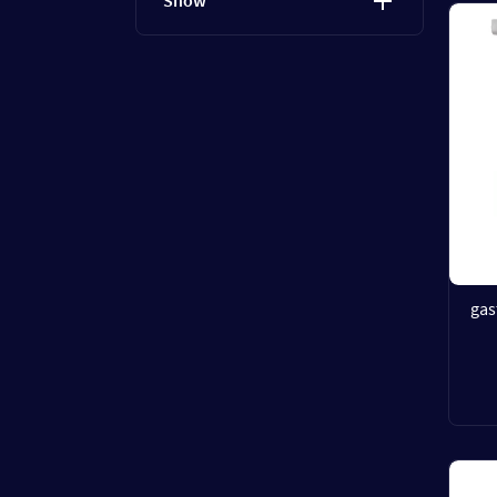
Show
gas