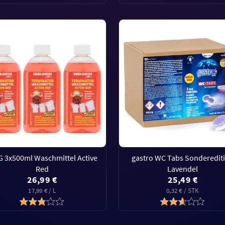
 3x500ml Waschmittel Active
gastro WC Tabs Sonderedit
Red
Lavendel
26,99 €
25,49 €
17,99 € / L
0,32 € / STK