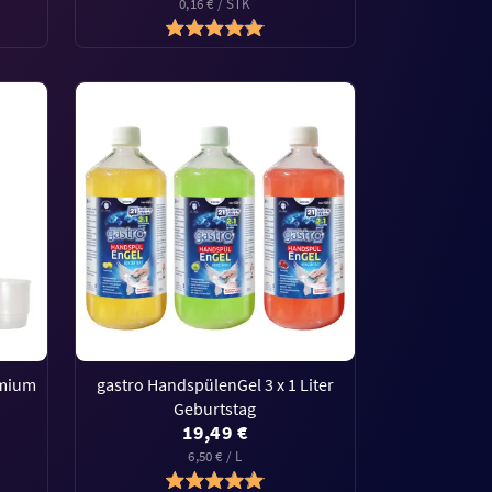
0,16 € / STK
emium
gastro HandspülenGel 3 x 1 Liter
Geburtstag
19,49 €
6,50 € / L