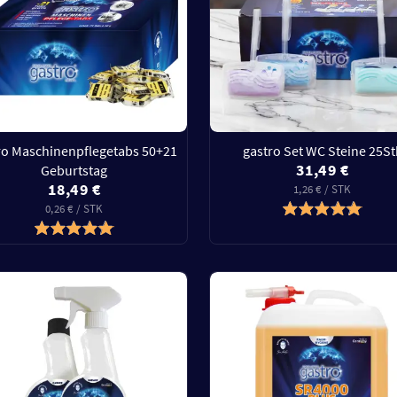
ro Maschinenpflegetabs 50+21
gastro Set WC Steine 25St
31,49 €
Geburtstag
18,49 €
1,26 € / STK
0,26 € / STK