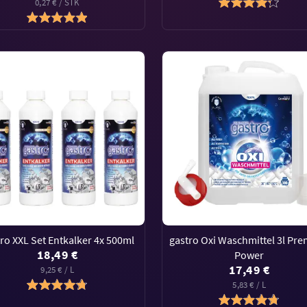
0,27 € / STK
ro XXL Set Entkalker 4x 500ml
gastro Oxi Waschmittel 3l Pr
18,49 €
Power
17,49 €
9,25 € / L
5,83 € / L