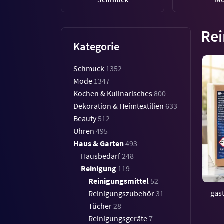
Rei
Kategorie
Schmuck
1352
Mode
1347
Kochen & Kulinarisches
800
Dekoration & Heimtextilien
633
Beauty
512
Uhren
495
Haus & Garten
493
Hausbedarf
248
Reinigung
119
Reinigungsmittel
52
gas
Reinigungszubehör
31
Tücher
28
Reinigungsgeräte
7