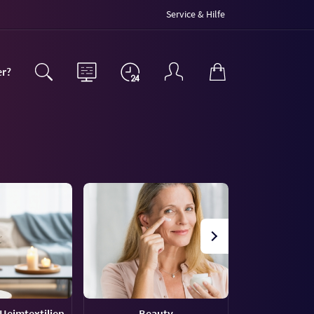
Service & Hilfe
er?
Heimtextilien
Beauty
Uh