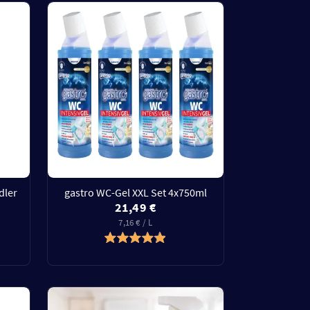
dler
gastro WC-Gel XXL Set 4x750ml
21,49 €
7,16 € / L