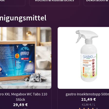
nigungsmittel
tro XXL Megabox WC Tabs 110
gastro Insektenstopp 500
21,49 €
Stück
29,49 €
42,98 € / L