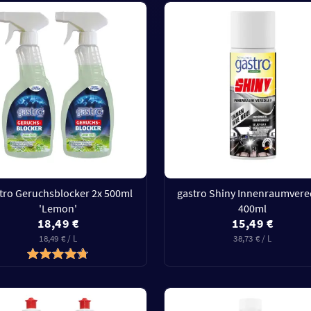
tro Geruchsblocker 2x 500ml
gastro Shiny Innenraumvere
'Lemon'
400ml
18,49 €
15,49 €
18,49 € / L
38,73 € / L