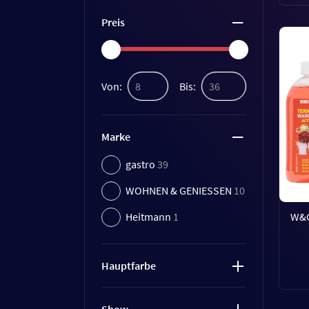
Preis
Von:
Bis:
Marke
gastro
39
WOHNEN & GENIESSEN
10
W&G
Heitmann
1
Hauptfarbe