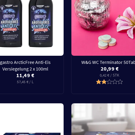
gastro ArcticFree Anti-Eis
W&G WC Terminator 50Ta
20,99 €
Versiegelung 2 x 100ml
11,49 €
0,42 € / STK
57,45 € / L