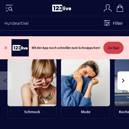
Hundeartikel
Filter
Mit der App noch schneller zum Schnäppchen!
Zur App
Schmuck
Mode
Koche