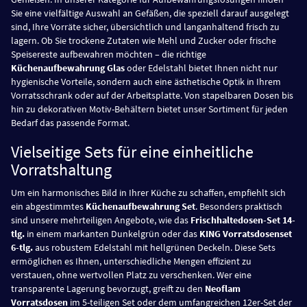
Sie eine vielfältige Auswahl an Gefäßen, die speziell darauf ausgelegt
sind, Ihre Vorräte sicher, übersichtlich und langanhaltend frisch zu
lagern. Ob Sie trockene Zutaten wie Mehl und Zucker oder frische
Speisereste aufbewahren möchten – die richtige
Küchenaufbewahrung Glas
oder Edelstahl bietet Ihnen nicht nur
hygienische Vorteile, sondern auch eine ästhetische Optik in Ihrem
Vorratsschrank oder auf der Arbeitsplatte. Von stapelbaren Dosen bis
hin zu dekorativen Motiv-Behältern bietet unser Sortiment für jeden
Bedarf das passende Format.
Vielseitige Sets für eine einheitliche
Vorratshaltung
Um ein harmonisches Bild in Ihrer Küche zu schaffen, empfiehlt sich
ein abgestimmtes
Küchenaufbewahrung Set
. Besonders praktisch
sind unsere mehrteiligen Angebote, wie das
Frischhaltedosen-Set 14-
tlg.
in einem markanten Dunkelgrün oder das
KING Vorratsdosenset
6-tlg.
aus robustem Edelstahl mit hellgrünen Deckeln. Diese Sets
ermöglichen es Ihnen, unterschiedliche Mengen effizient zu
verstauen, ohne wertvollen Platz zu verschenken. Wer eine
transparente Lagerung bevorzugt, greift zu den
Neoflam
Vorratsdosen
im 5-teiligen Set oder dem umfangreichen 12er-Set der