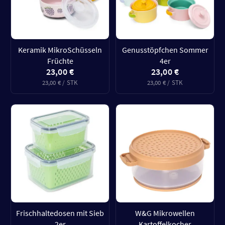
Keramik MikroSchüsseln
Genusstöpfchen Sommer
Früchte
4er
23,00 €
23,00 €
23,00 € / STK
23,00 € / STK
Frischhaltedosen mit Sieb
W&G Mikrowellen
2er
Kartoffelkocher