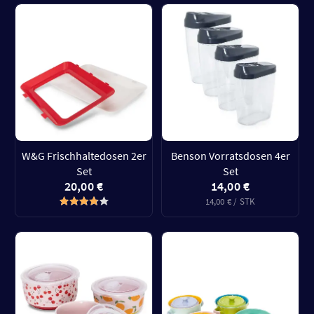
W&G Frischhaltedosen 2er
Benson Vorratsdosen 4er
Set
Set
20,00 €
14,00 €
14,00 € / STK