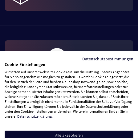
Datenschutzbestimmungen
Cookie-Einstellungen
Wir setzen auf unserer Webseite Cookies ein, um die Nutzung unseres Angebotes
für Sie so angenehm wie möglich zu gestalten. Es werden Cookies eingesetzt, die
für den Betrieb der Seite und für den Onlineshop notwendig sind, sowie solche,
Melde Dich zu unserem Newsletter an und
die lediglich zu anonymen Statistikzwecken, für Komforteinstellungen oder zur
Anzeige personalisierter Inhalte genutzt werden. Sie können selbst entscheiden,
sichere Dir exklusive Angebote! Als Dankeschön
welche Kategorien Sie zulassen möchten. Bitte beachten Sie, dass auf Basis Ihrer
erhältst Du einen Gutschein über 10 €*
Einstellungen womöglich nicht mehr alle Funktionalitäten der Seite zur Verfügung
stehen. Ihre Einwilligung können Sie jederzeit in der Datenschutzerklärung oder
unter den Cookieeinstellungen widerrufen. Weitere Informationen finden Sie in
unserer
Datenschutzerklärung
.
Abonnieren
Alle akzeptieren