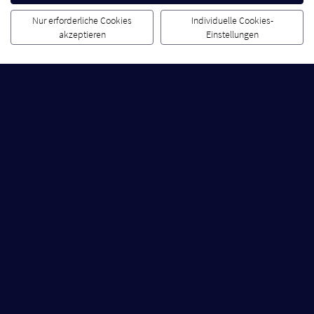
Nur erforderliche Cookies
Individuelle Cookies-
akzeptieren
Einstellungen
Weitersagen lohnt sich für Dich und Deine
Freunde! Empfiehl uns weiter und Ihr erhaltet
jeweils einen Einkaufsgutschein über 10 €*.
Jetzt Freunde werben
Mit der 123 App noch
näher dran!