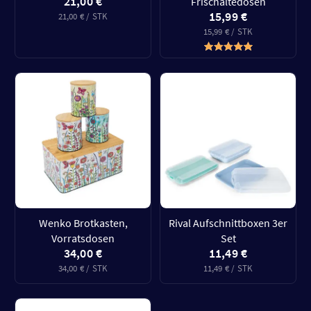
21,00 €
Frischaltedosen
15,99 €
21,00 € / STK
15,99 € / STK
Wenko Brotkasten,
Rival Aufschnittboxen 3er
Vorratsdosen
Set
34,00 €
11,49 €
34,00 € / STK
11,49 € / STK