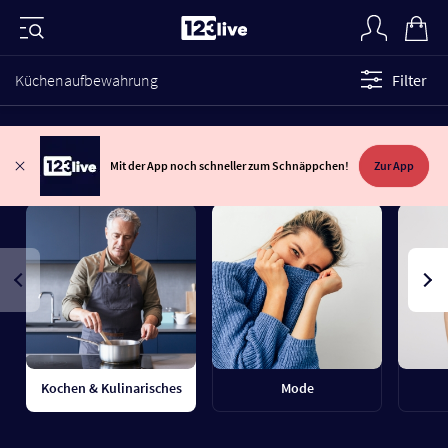
Küchenaufbewahrung
Filter
Mit der App noch schneller zum Schnäppchen!
Zur App
Kochen & Kulinarisches
Mode