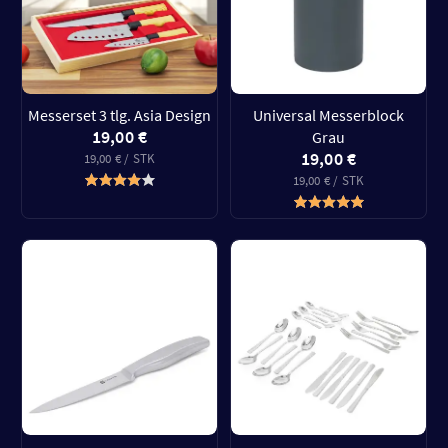
Messerset 3 tlg. Asia Design
Universal Messerblock
19,00 €
Grau
19,00 €
19,00 € / STK
19,00 € / STK