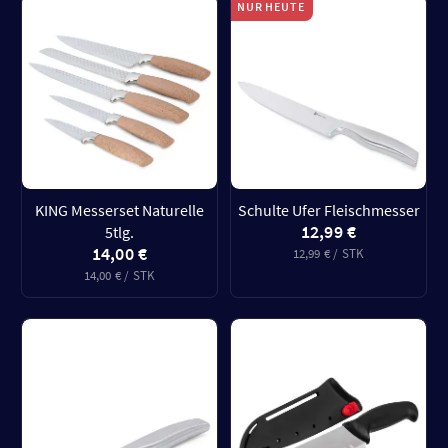
NUR HEUTE
KING Messerset Naturelle
Schulte Ufer Fleischmesser
12,99 €
5tlg.
14,00 €
12,99 € / STK
14,00 € / STK