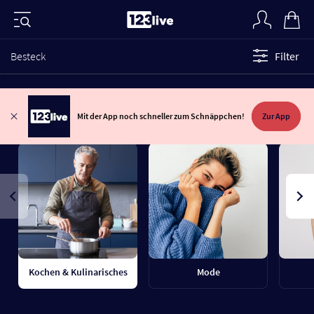
Besteck
Filter
Mit der App noch schneller zum Schnäppchen!
Zur App
Kochen & Kulinarisches
Mode