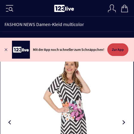
FASHION NEWS Damen-Kleid multicolor
Mit der App noch schneller zum Schnäppchen!
Zur App