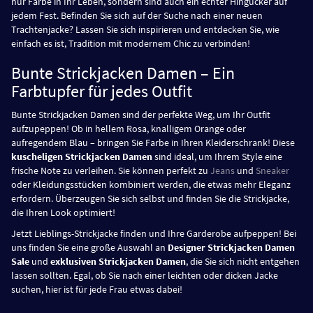
nur Farbe in Ihr Leben, sondern sind auch ein echter Hingucker auf
jedem Fest. Befinden Sie sich auf der Suche nach einer neuen
Trachtenjacke? Lassen Sie sich inspirieren und entdecken Sie, wie
einfach es ist, Tradition mit modernem Chic zu verbinden!
Bunte Strickjacken Damen – Ein
Farbtupfer für jedes Outfit
Bunte Strickjacken Damen sind der perfekte Weg, um Ihr Outfit
aufzupeppen! Ob in hellem Rosa, knalligem Orange oder
aufregendem Blau – bringen Sie Farbe in Ihren Kleiderschrank! Diese
kuscheligen Strickjacken Damen
sind ideal, um Ihrem Style eine
frische Note zu verleihen. Sie können perfekt zu
Jeans
und
Sneaker
oder Kleidungsstücken kombiniert werden, die etwas mehr Eleganz
erfordern. Überzeugen Sie sich selbst und finden Sie die Strickjacke,
die Ihren Look optimiert!
Jetzt Lieblings-Strickjacke finden und Ihre Garderobe aufpeppen! Bei
uns finden Sie eine große Auswahl an
Designer Strickjacken Damen
Sale
und
exklusiven Strickjacken Damen
, die Sie sich nicht entgehen
lassen sollten. Egal, ob Sie nach einer leichten oder dicken Jacke
suchen, hier ist für jede Frau etwas dabei!