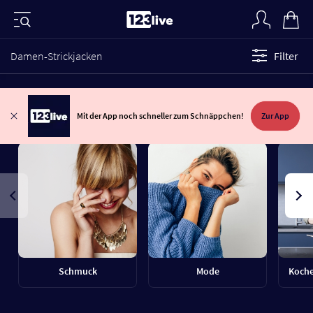
Damen-Strickjacken
Filter
Mit der App noch schneller zum Schnäppchen!
Zur App
Schmuck
Mode
Koche