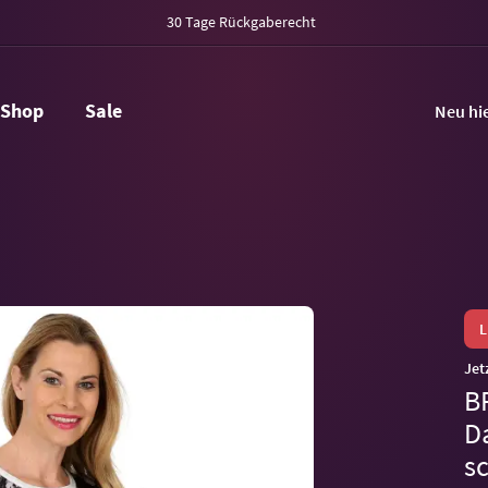
30 Tage Rückgaberecht
Shop
Sale
Neu hi
Jet
B
D
s