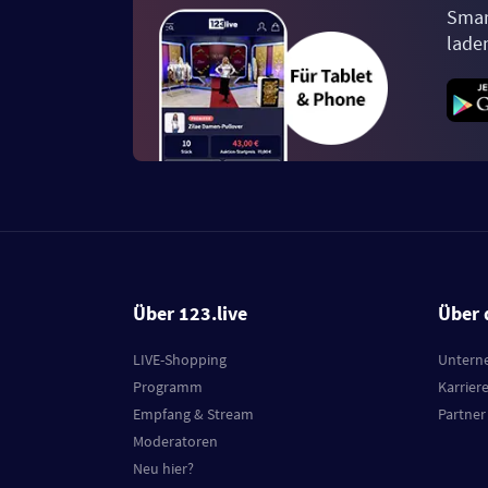
Smar
lade
Über 123.live
Über 
LIVE-Shopping
Untern
Programm
Karrier
Empfang & Stream
Partner
Moderatoren
Neu hier?