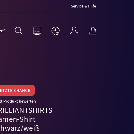
Service & Hilfe
er?
LETZTE CHANCE
zt Produkt bewerten
RILLIANTSHIRTS
amen-Shirt
chwarz/weiß