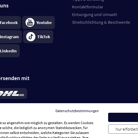
 uns
Kontaktformular
Entsorgung und Umwelt
Streitschlichtung & Beschwerde
Facebook
Youtube
Instagram
TikTok
LinkedIn
ersenden mit
rd 6,95 €
; bei Kühlware zzgl. 0,99 €
llung, insgesamt 7,94 €. Lieferzeit
3-
Datenschutzbestimmungen
.
Preise inkl. MwSt.
Sie so angenehm wie möglich zu gestalten. Es werden Cookies
e solche, die lediglich zu anonymen Statistikzwecken, für
Nur erforder
können selbst entscheiden, welche Kategorien Sie zulassen
alle Funktionalitäten der Seite zur Verfügung stehen. Ihre