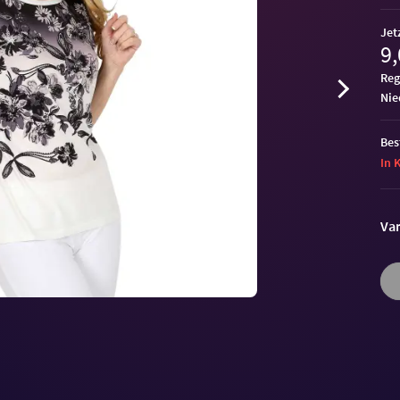
Jet
9,
Reg
ni
Bes
In 
Var