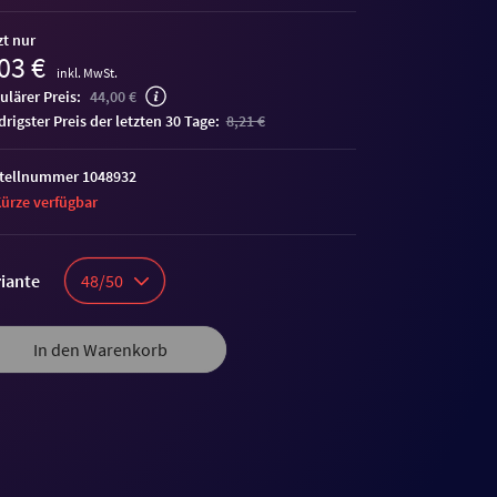
zt nur
03 €
inkl. MwSt.
ulärer Preis:
44,00 €
edrigster Preis der letzten 30 Tage:
8,21 €
tellnummer 1048932
Kürze verfügbar
iante
48/50
In den Warenkorb