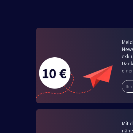
Meld
News
exkl
Dank
eine
Mit d
näher