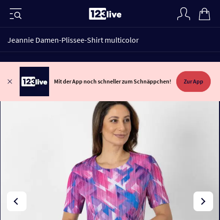
Jeannie Damen-Plissee-Shirt multicolor
Mit der App noch schneller zum Schnäppchen!
Zur App