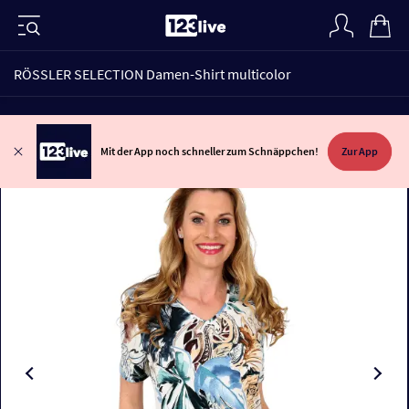
RÖSSLER SELECTION Damen-Shirt multicolor
Mit der App noch schneller zum Schnäppchen!
Zur App