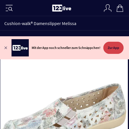
Cushion-walk® Damenslipper Melissa
Mit der App noch schneller zum Schnäppchen!
Zur App