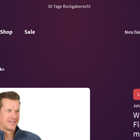
30 Tage Rückgaberecht
Shop
Sale
Neu hi
cke
Jet
W
F
m