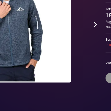
Jet
18
Reg
ni
Bes
In 
Var