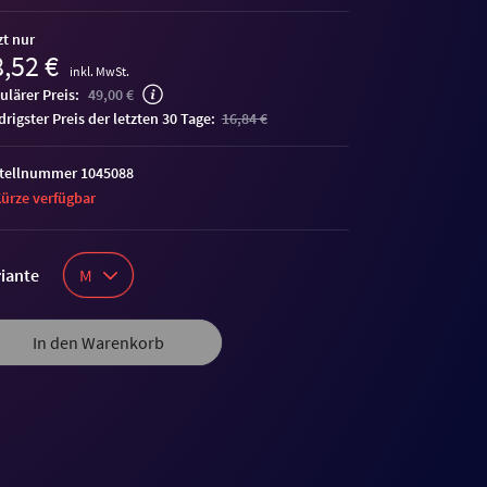
zt nur
,52 €
inkl. MwSt.
ulärer Preis:
49,00 €
edrigster Preis der letzten 30 Tage:
16,84 €
tellnummer 1045088
Kürze verfügbar
iante
M
In den Warenkorb