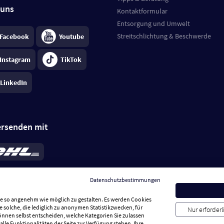
 uns
Kontaktformular
Entsorgung und Umwelt
Streitschlichtung & Beschwerde
Facebook
Youtube
Instagram
TikTok
LinkedIn
ersenden mit
rd 6,95 €
; bei Kühlware zzgl. 0,99 €
llung, insgesamt 7,94 €. Lieferzeit
3-
Datenschutzbestimmungen
.
Preise inkl. MwSt.
Sie so angenehm wie möglich zu gestalten. Es werden Cookies
e solche, die lediglich zu anonymen Statistikzwecken, für
Nur erforder
können selbst entscheiden, welche Kategorien Sie zulassen
alle Funktionalitäten der Seite zur Verfügung stehen. Ihre