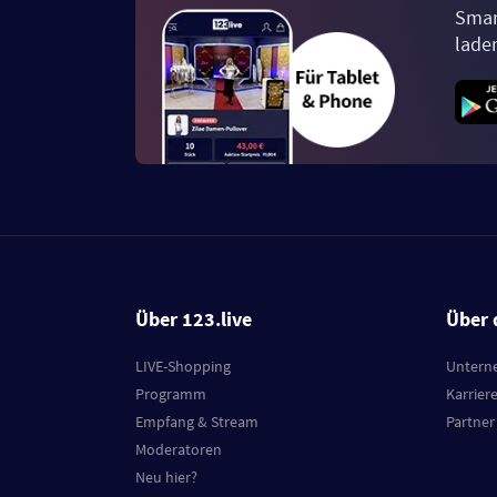
Smar
lade
Über 123.live
Über 
LIVE-Shopping
Untern
Programm
Karrier
Empfang & Stream
Partner
Moderatoren
Neu hier?