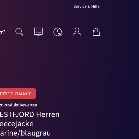
Service & Hilfe
er?
LETZTE CHANCE
zt Produkt bewerten
ESTFJORD Herren
leecejacke
arine/blaugrau