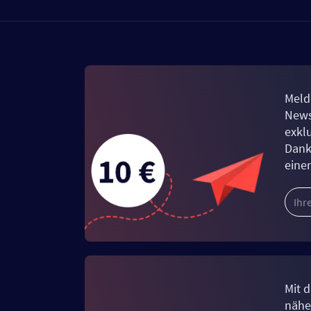
Meld
News
exkl
Dank
eine
Mit d
näher