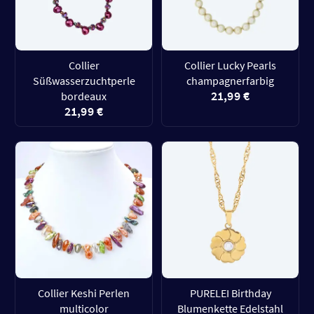
Collier
Collier Lucky Pearls
Süßwasserzuchtperle
champagnerfarbig
21,99 €
bordeaux
21,99 €
Collier Keshi Perlen
PURELEI Birthday
multicolor
Blumenkette Edelstahl