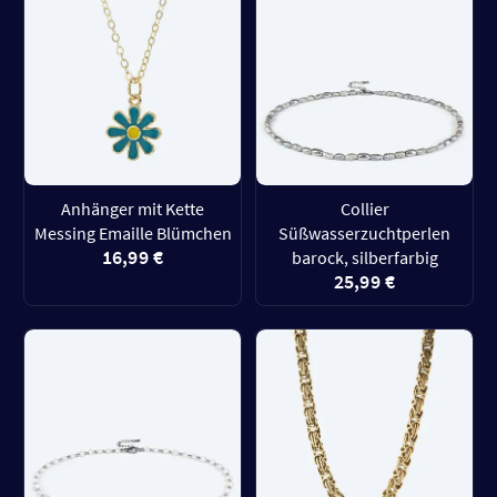
Anhänger mit Kette
Collier
Messing Emaille Blümchen
Süßwasserzuchtperlen
16,99 €
barock, silberfarbig
25,99 €