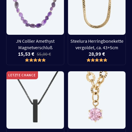
JN Collier Amethyst
Steelura Herringbonekette
Magnetverschluß
vergoldet, ca. 43+5cm
15,53 €
28,99 €
55,00 €
LETZTE CHANCE