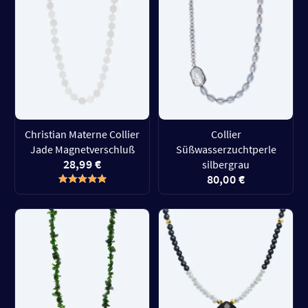
Christian Materne Collier
Collier
Jade Magnetverschluß
Süßwasserzuchtperle
28,99 €
silbergrau
80,00 €