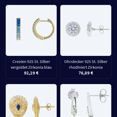
Creolen 925 St. Silber
Ohrstecker 925 St. Silber
vergoldet Zirkonia blau
rhodiniert Zirkonia
92,29 €
76,89 €