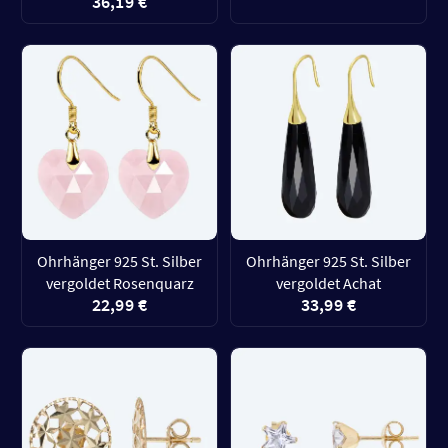
36,19 €
Ohrhänger 925 St. Silber
Ohrhänger 925 St. Silber
vergoldet Rosenquarz
vergoldet Achat
22,99 €
33,99 €