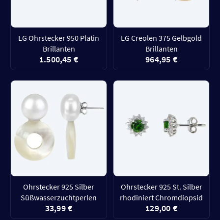
LG Ohrstecker 950 Platin
LG Creolen 375 Gelbgold
Brillanten
Brillanten
1.500,45 €
964,95 €
Ohrstecker 925 Silber
Ohrstecker 925 St. Silber
Süßwasserzuchtperlen
rhodiniert Chromdiopsid
33,99 €
129,00 €