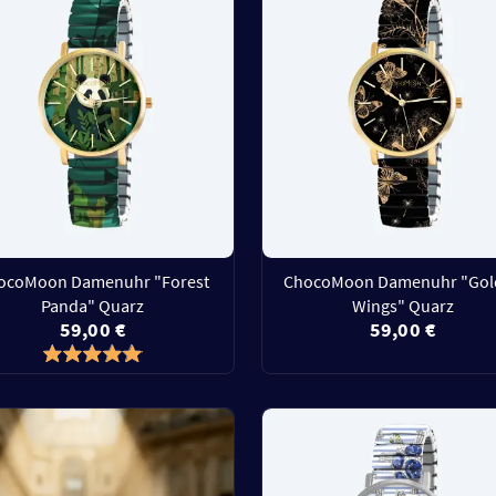
ocoMoon Damenuhr "Forest
ChocoMoon Damenuhr "Gol
Panda" Quarz
Wings" Quarz
59,00 €
59,00 €