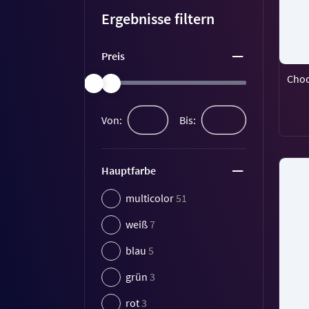
Ergebnisse filtern
Preis
Choc
Von:
Bis:
Hauptfarbe
multicolor
51
weiß
7
blau
5
grün
3
rot
3