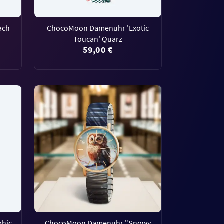
ach
ChocoMoon Damenuhr 'Exotic
Toucan' Quarz
59,00 €
phic
ChocoMoon Damenuhr "Snowy