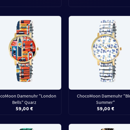
coMoon Damenuhr "London
ChocoMoon Damenuhr "Bl
Bells" Quarz
Summer"
59,00 €
59,00 €