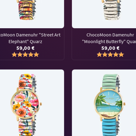
oMoon Damenuhr "Street Art
ChocoMoon Damenuhr
Elephant" Quarz
"Moonlight Butterfly" Qua
59,00 €
59,00 €