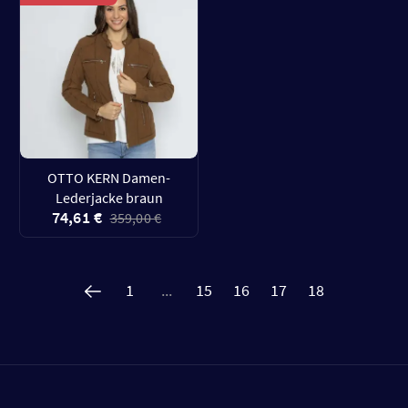
OTTO KERN Damen-
Lederjacke braun
74,61 €
359,00 €
1
...
15
16
17
18