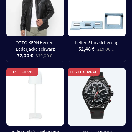
OTTO KERN Herren-
Leiter-Sturzsicherung
52,48 €
Lederjacke schwarz
219,00 €
72,00 €
339,00 €
LETZTE CHANCE
LETZTE CHANCE
Akku Steh/Tischleuchte
AVIATOR Herren-