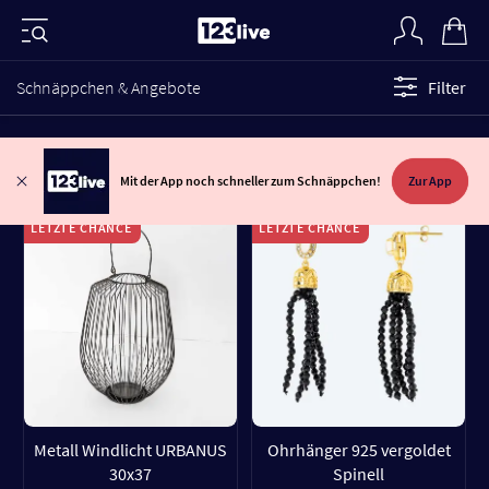
Schnäppchen & Angebote
Filter
Mit der App noch schneller zum Schnäppchen!
Zur App
LETZTE CHANCE
LETZTE CHANCE
Metall Windlicht URBANUS
Ohrhänger 925 vergoldet
30x37
Spinell