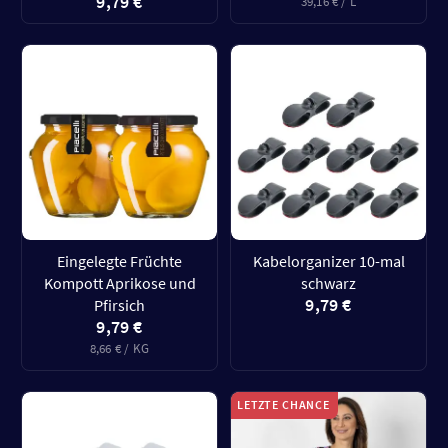
9,79 €
39,16 € / L
Eingelegte Früchte
Kabelorganizer 10-mal
Kompott Aprikose und
schwarz
9,79 €
Pfirsich
9,79 €
8,66 € / KG
LETZTE CHANCE