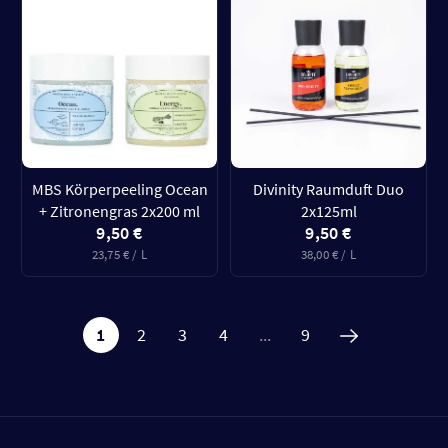
MBS Körperpeeling Ocean
Divinity Raumduft Duo
+ Zitronengras 2x200 ml
2x125ml
9,50 €
9,50 €
23,75 € / L
38,00 € / L
1
2
3
4
...
9