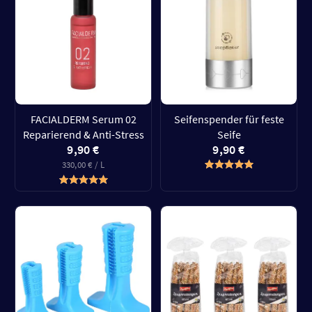
FACIALDERM Serum 02
Seifenspender für feste
Reparierend & Anti-Stress
Seife
9,90 €
9,90 €
330,00 € / L