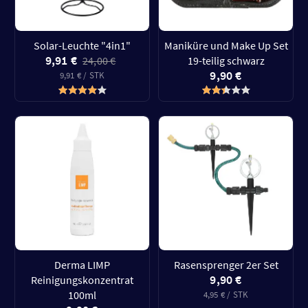
Solar-Leuchte "4in1"
Maniküre und Make Up Set
9,91 €
24,00 €
19-teilig schwarz
9,90 €
9,91 € / STK
Derma LIMP
Rasensprenger 2er Set
9,90 €
Reinigungskonzentrat
100ml
4,95 € / STK