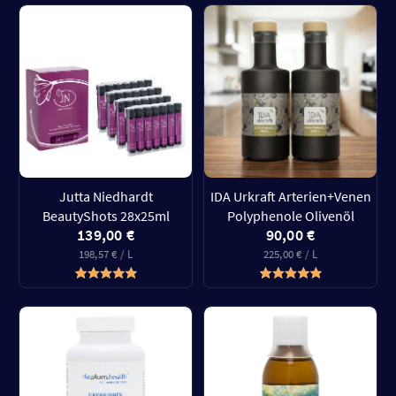
Jutta Niedhardt
IDA Urkraft Arterien+Venen
BeautyShots 28x25ml
Polyphenole Olivenöl
139,00 €
90,00 €
198,57 € / L
225,00 € / L