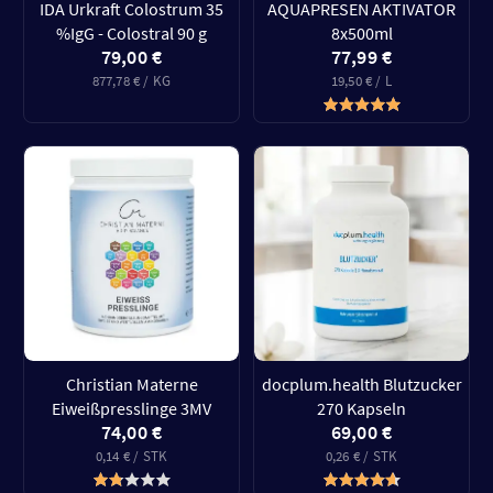
IDA Urkraft Colostrum 35
AQUAPRESEN AKTIVATOR
%IgG - Colostral 90 g
8x500ml
79,00 €
77,99 €
877,78 € / KG
19,50 € / L
Christian Materne
docplum.health Blutzucker
Eiweißpresslinge 3MV
270 Kapseln
74,00 €
69,00 €
0,14 € / STK
0,26 € / STK