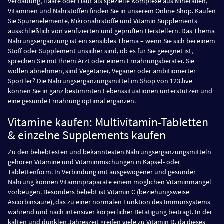
Verdauung, Haare oder Haut als spezielle Komplexe aus Mineralien,
Vitaminen und Nährstoffen finden Sie in unserem Online Shop. Kaufen
Sie Spurenelemente, Mikronährstoffe und Vitamin Supplements
ausschließlich von verifizierten und geprüften Herstellern. Das Thema
Nahrungsergänzung ist ein sensibles Thema – wenn Sie sich bei einem
Stoff oder Supplement unsicher sind, ob es für Sie geeignet ist,
sprechen Sie mit Ihrem Arzt oder einem Ernährungsberater. Sie
wollen abnehmen, sind Vegetarier, Veganer oder ambitionierter
Sportler? Die Nahrungsergänzungsmittel im Shop von 123.live
können Sie in ganz bestimmten Lebenssituationen unterstützen und
eine gesunde Ernährung optimal ergänzen.
Vitamine kaufen: Multivitamin-Tabletten
& einzelne Supplements kaufen
Zu den beliebtesten und bekanntesten Nahrungsergänzungsmitteln
gehören Vitamine und Vitaminmischungen in Kapsel- oder
Tablettenform. In Verbindung mit ausgewogener und gesunder
Nahrung können Vitaminpräparate einem möglichen Vitaminmangel
vorbeugen. Besonders beliebt ist Vitamin C (beziehungsweise
Ascorbinsäure), das zu einer normalen Funktion des Immunsystems
während und nach intensiver körperlicher Betätigung beiträgt. In der
kalten und dunklen Jahreszeit greifen viele zu Vitamin D, da dieses