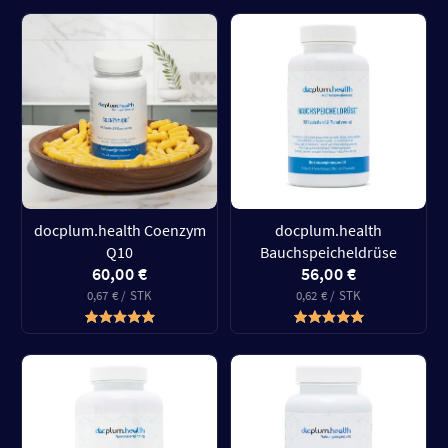
docplum.health Coenzym
docplum.health
Q10
Bauchspeicheldrüse
60,00 €
56,00 €
0,67 € / STK
0,62 € / STK