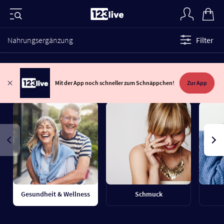
Nahrungsergänzung
Filter
Mit der App noch schneller zum Schnäppchen!
Zur App
Gesundheit & Wellness
Schmuck