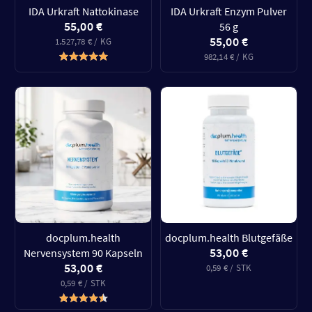
IDA Urkraft Nattokinase
IDA Urkraft Enzym Pulver
55,00 €
56 g
55,00 €
1.527,78 € / KG
982,14 € / KG
docplum.health
docplum.health Blutgefäße
53,00 €
Nervensystem 90 Kapseln
53,00 €
0,59 € / STK
0,59 € / STK