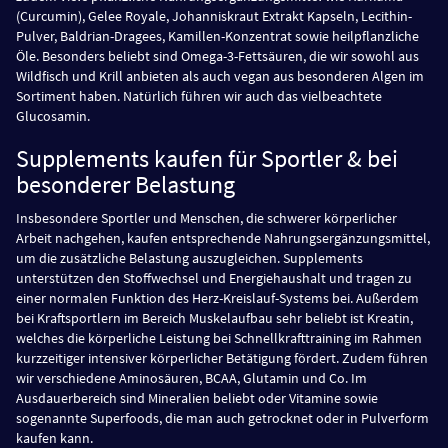
(Curcumin), Gelee Royale, Johanniskraut Extrakt Kapseln, Lecithin-
Pulver, Baldrian-Dragees, Kamillen-Konzentrat sowie heilpflanzliche
Öle. Besonders beliebt sind Omega-3-Fettsäuren, die wir sowohl aus
Wildfisch und Krill anbieten als auch vegan aus besonderen Algen im
Sortiment haben. Natürlich führen wir auch das vielbeachtete
Glucosamin.
Supplements kaufen für Sportler & bei
besonderer Belastung
Insbesondere Sportler und Menschen, die schwerer körperlicher
Arbeit nachgehen, kaufen entsprechende Nahrungsergänzungsmittel,
um die zusätzliche Belastung auszugleichen. Supplements
unterstützen den Stoffwechsel und Energiehaushalt und tragen zu
einer normalen Funktion des Herz-Kreislauf-Systems bei. Außerdem
bei Kraftsportlern im Bereich Muskelaufbau sehr beliebt ist Kreatin,
welches die körperliche Leistung bei Schnellkrafttraining im Rahmen
kurzzeitiger intensiver körperlicher Betätigung fördert. Zudem führen
wir verschiedene Aminosäuren, BCAA, Glutamin und Co. Im
Ausdauerbereich sind Mineralien beliebt oder Vitamine sowie
sogenannte Superfoods, die man auch getrocknet oder in Pulverform
kaufen kann.