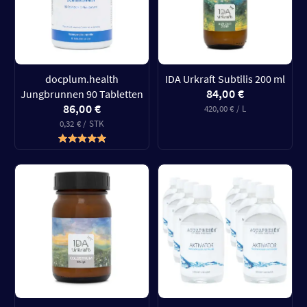
docplum.health
IDA Urkraft Subtilis 200 ml
84,00 €
Jungbrunnen 90 Tabletten
86,00 €
420,00 € / L
0,32 € / STK