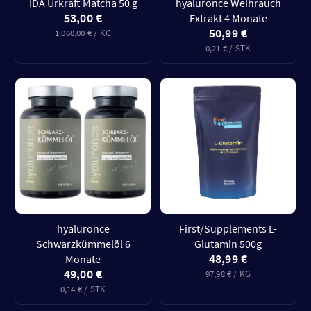
IDA Urkraft Matcha 50 g
hyaluronce Weihrauch
53,00 €
Extrakt 4 Monate
50,99 €
1.060,00 € / KG
0,21 € / STK
hyaluronce
First/Supplements L-
Schwarzkümmelöl 6
Glutamin 500g
48,99 €
Monate
49,00 €
97,98 € / KG
0,14 € / STK