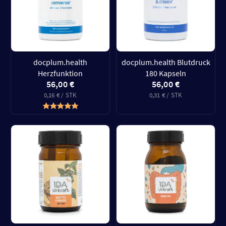
docplum.health
docplum.health Blutdruck
Herzfunktion
180 Kapseln
56,00 €
56,00 €
0,16 € / STK
0,31 € / STK