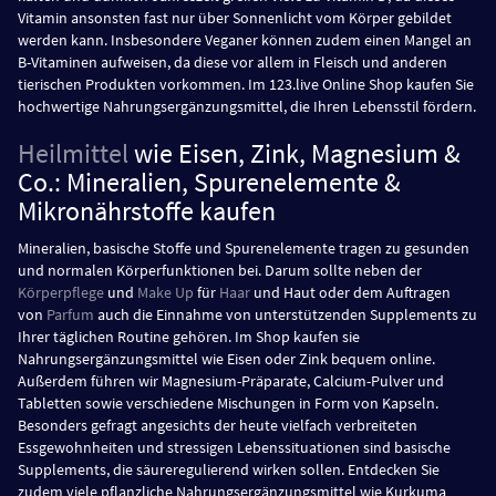
Vitamin ansonsten fast nur über Sonnenlicht vom Körper gebildet
werden kann. Insbesondere Veganer können zudem einen Mangel an
B-Vitaminen aufweisen, da diese vor allem in Fleisch und anderen
tierischen Produkten vorkommen. Im 123.live Online Shop kaufen Sie
hochwertige Nahrungsergänzungsmittel, die Ihren Lebensstil fördern.
Heilmittel
wie Eisen, Zink, Magnesium &
Co.: Mineralien, Spurenelemente &
Mikronährstoffe kaufen
Mineralien, basische Stoffe und Spurenelemente tragen zu gesunden
und normalen Körperfunktionen bei. Darum sollte neben der
Körperpflege
und
Make Up
für
Haar
und Haut oder dem Auftragen
von
Parfum
auch die Einnahme von unterstützenden Supplements zu
Ihrer täglichen Routine gehören. Im Shop kaufen sie
Nahrungsergänzungsmittel wie Eisen oder Zink bequem online.
Außerdem führen wir Magnesium-Präparate, Calcium-Pulver und
Tabletten sowie verschiedene Mischungen in Form von Kapseln.
Besonders gefragt angesichts der heute vielfach verbreiteten
Essgewohnheiten und stressigen Lebenssituationen sind basische
Supplements, die säureregulierend wirken sollen. Entdecken Sie
zudem viele pflanzliche Nahrungsergänzungsmittel wie Kurkuma