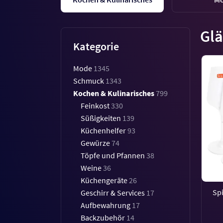
Glä
Kategorie
Mode
1345
Schmuck
1343
Kochen & Kulinarisches
799
Feinkost
330
Süßigkeiten
139
Küchenhelfer
93
Gewürze
74
Töpfe und Pfannen
38
Weine
36
Küchengeräte
26
Spi
Geschirr & Services
17
Aufbewahrung
17
Backzubehör
14