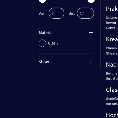
Prak
Von:
Bis:
Unsere
hervorr
Gebrauc
Material
Krea
Glas
2
Planen 
Gläsers
Show
Nach
Bei uns
Ihre Ge
Gläs
Genieße
mit uns
Hoch