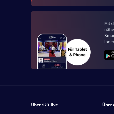
Mit d
näher
Smar
lade
Über 123.live
Über 