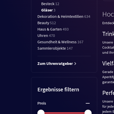
Besteck
12
Gläser
3
Hoch
Dekoration & Heimtextilien
634
Beauty
512
Entdeck
Haus & Garten
493
Trin
Uhren
470
Gesundheit & Wellness
167
Unsere
Cocktai
Sammlerobjekte
147
und Ihr
Viel
Zum Uhrenratgeber
Gerade 
Aperiti
garanti
Ergebnisse filtern
Perf
Unsere
Preis
für jed
jedem E