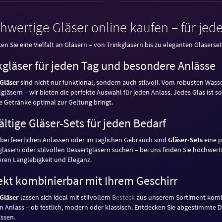
wertige Gläser online kaufen – für jede
en Sie eine Vielfalt an Gläsern – von Trinkgläsern bis zu eleganten Gläsersets
kgläser für jeden Tag und besondere Anlässe
Gläser
sind nicht nur funktional, sondern auch stilvoll. Vom robusten Wasse
lgläsern – wir bieten die perfekte Auswahl für jeden Anlass. Jedes Glas ist 
e Getränke optimal zur Geltung bringt.
fältige Gläser-Sets für jeden Bedarf
bei feierlichen Anlässen oder im täglichen Gebrauch sind
Gläser-Sets
eine p
fgläsern oder stilvollen Dessertgläsern suchen – bei uns finden Sie hochwer
eren Langlebigkeit und Eleganz.
ekt kombinierbar mit Ihrem Geschirr
Gläser
lassen sich ideal mit stilvollem
Besteck
aus unserem Sortiment kombi
en Anlass – ob festlich, modern oder klassisch. Entdecken Sie abgestimmte 
ssen.