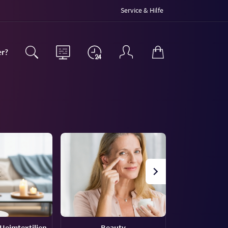
Service & Hilfe
er?
Heimtextilien
Beauty
Haus &