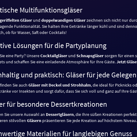
tische Multifunktionsgläser
geriffelten Gläser
und
doppelwandigen Gläser
zeichnen sich nicht nur dur
agende Funktionalität. Sie halten Ihre Getränke länger kühl und sind denno
h, ob für Wasser, Saft oder Cocktails!
tive Lösungen für die Partyplanung
Sie eine Party? Unsere
Cocktailgläser
und
Schnapsgläser
sorgen für einen st
ets und schaffen Sie eine einladende Atmosphäre für Ihre Gäste.
Jetzt Gläse
haltig und praktisch: Gläser für jede Gelegen
 finden Sie auch
Gläser mit Deckel und Strohhalm
, die ideal für Picknicks
tränke vor Insekten und sorgt dafür, dass Sie sich voll und ganz auf Ihre G
er für besondere Dessertkreationen
n Sie unsere Auswahl an
Dessertgläsern
, die Ihre süßen Kreationen perfek
eren stilvollen
Gläsern
präsentieren Sie jede Kreation auf höchstem Niveau.
wertige Materialien für langlebigen Genuss