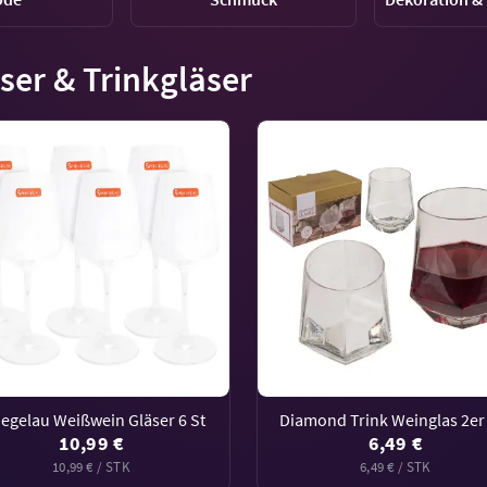
ser & Trinkgläser
egelau Weißwein Gläser 6 St
Diamond Trink Weinglas 2er
10,99 €
6,49 €
10,99 € / STK
6,49 € / STK