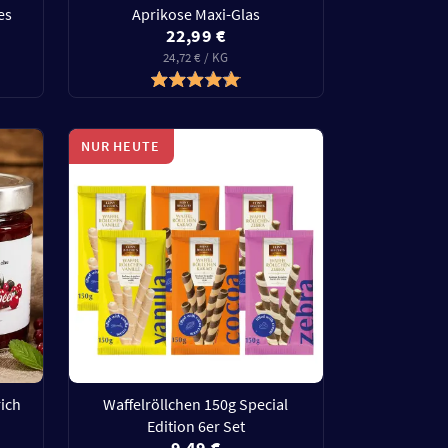
es
Aprikose Maxi-Glas
22,99 €
24,72 € / KG
NUR HEUTE
rich
Waffelröllchen 150g Special
Edition 6er Set
9,49 €