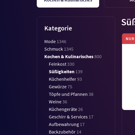
Süß
Kategorie
NUR
Mode
1346
Schmuck
1345
Kochen & Kulinarisches
800
Feinkost
330
Süßigkeiten
139
Küchenhelfer
93
Gewürze
75
Töpfe und Pfannen
38
Weine
36
Küchengeräte
26
Geschirr & Services
17
Aufbewahrung
17
Backzubehör
14