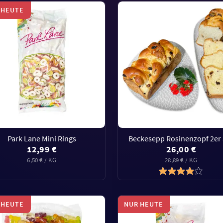
 HEUTE
Park Lane Mini Rings
Beckesepp Rosinenzopf 2er 
12,99 €
26,00 €
6,50 € / KG
28,89 € / KG
 HEUTE
NUR HEUTE