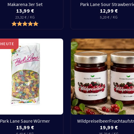
Makarena 3er Set
Park Lane Sour Strawberri
13,99 €
12,99 €
23,32 € / KG
5,20 € / KG
 HEUTE
Park Lane Saure Würmer
WildpreiselbeerFruchtaufst
15,99 €
19,99 €
6,40 € / KG
35,70 € / KG