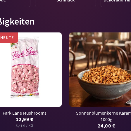
igkeiten
 HEUTE
Park Lane Mushrooms
Sonnenblumenkerne Karam
12,99 €
1000g
24,00 €
5,41 € / KG