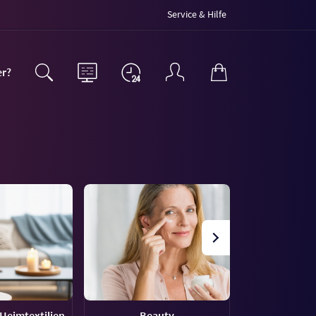
Service & Hilfe
er?
Heimtextilien
Beauty
Haus &