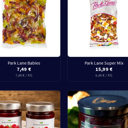
Park Lane Babies
Park Lane Super Mix
7,49 €
15,99 €
7,49 € / KG
6,40 € / KG