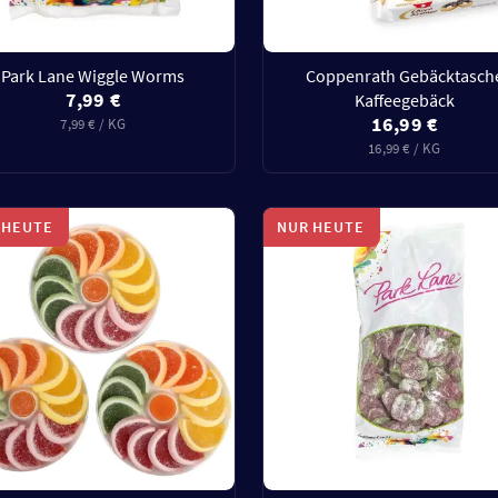
Park Lane Wiggle Worms
Coppenrath Gebäcktasch
7,99 €
Kaffeegebäck
16,99 €
7,99 € / KG
16,99 € / KG
 HEUTE
NUR HEUTE