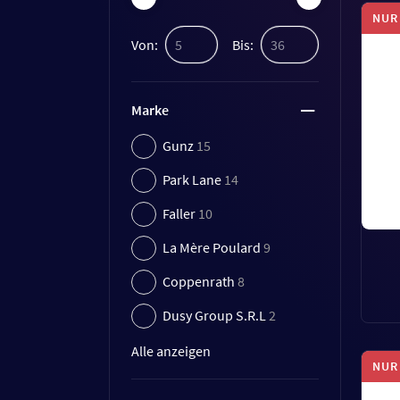
NUR
Von:
Bis:
Marke
Gunz
15
Park Lane
14
Faller
10
La Mère Poulard
9
Coppenrath
8
Dusy Group S.R.L
2
Alle anzeigen
NUR