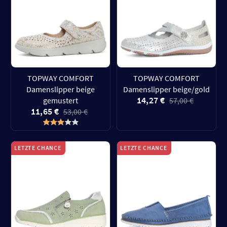
TOPWAY COMFORT
TOPWAY COMFORT
Damenslipper beige
Damenslipper beige/gold
14,27 €
gemustert
57,00 €
11,65 €
53,00 €
LETZTE CHANCE
LETZTE CHANCE