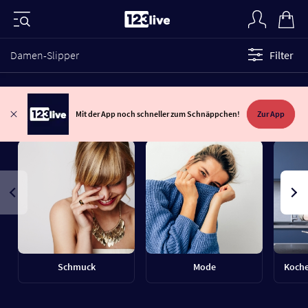
Damen-Slipper
Filter
Mit der App noch schneller zum Schnäppchen!
Zur App
Schmuck
Mode
Koche