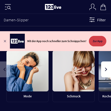
Damen-Slipper
Filter
Mit der App noch schneller zum Schnäppchen!
Zur App
Mode
Schmuck
Koche