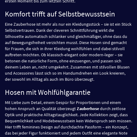
ersten Moment bis zum letzten Schritt.
Komfort trifft auf Selbstbewusstsein
Eine Zauberhose ist mehr als nur ein Kleidungsstück – sie ist ein Stück
Selbstvertrauen. Dank der cleveren Schnittführung wirkt die
Silhouette automatisch schlanker und gleichmäßiger, ohne dass du
auf Bewegungsfreiheit verzichten musst. Diese Hosen sind gemacht
für Frauen, die sich in ihrer Kleidung wohlfühlen und dabei stilvoll
auftreten möchten. Ob klassisch-elegant oder modern-leger – sie
betonen die natürliche Form, ohne einzuengen, und passen sich
deinem Leben an, nicht umgekehrt. Zusammen mit stilvollen Blusen
und Accessoires lässt sich so im Handumdrehen ein Look kreieren,
der sowohl im Alltag als auch im Büro überzeugt.
Hosen mit Wohlfühlgarantie
Mit Liebe zum Detail, einem Gespür für Proportionen und einem
hohen Anspruch an Qualität überzeugt
Zauberhose
durch zeitlose
Optik und praktische Alltagstauglichkeit. Jede Kollektion zeigt, dass
Bequemlichkeit und Modebewusstsein kein Widerspruch sein müssen.
Hier trifft feminines Design auf durchdachte Passform – ein Konzept,
das bei jeder Figur funktioniert und jedem Outfit eine elegante Note