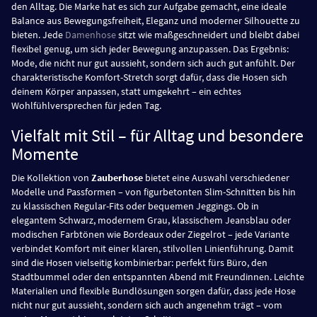
den Alltag. Die Marke hat es sich zur Aufgabe gemacht, eine ideale
Balance aus Bewegungsfreiheit, Eleganz und moderner Silhouette zu
bieten. Jede
Damenhose
sitzt wie maßgeschneidert und bleibt dabei
flexibel genug, um sich jeder Bewegung anzupassen. Das Ergebnis:
Mode, die nicht nur gut aussieht, sondern sich auch gut anfühlt. Der
charakteristische Komfort-Stretch sorgt dafür, dass die Hosen sich
deinem Körper anpassen, statt umgekehrt – ein echtes
Wohlfühlversprechen für jeden Tag.
Vielfalt mit Stil – für Alltag und besondere
Momente
Die Kollektion von
Zauberhose
bietet eine Auswahl verschiedener
Modelle und Passformen – von figurbetonten Slim-Schnitten bis hin
zu klassischen Regular-Fits oder bequemen Jeggings. Ob in
elegantem Schwarz, modernem Grau, klassischem Jeansblau oder
modischen Farbtönen wie Bordeaux oder Ziegelrot – jede Variante
verbindet Komfort mit einer klaren, stilvollen Linienführung. Damit
sind die Hosen vielseitig kombinierbar: perfekt fürs Büro, den
Stadtbummel oder den entspannten Abend mit Freundinnen. Leichte
Materialien und flexible Bundlösungen sorgen dafür, dass jede Hose
nicht nur gut aussieht, sondern sich auch angenehm trägt – vom