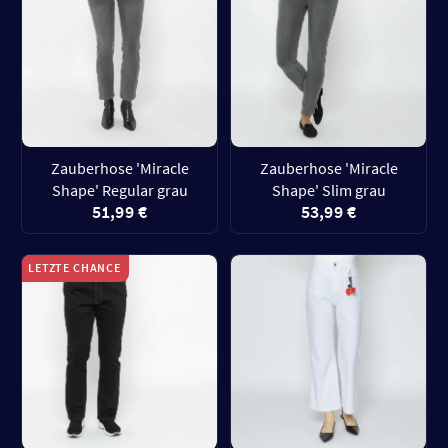
Zauberhose 'Miracle
Zauberhose 'Miracle
Shape' Regular grau
Shape' Slim grau
51,99 €
53,99 €
LETZTE CHANCE