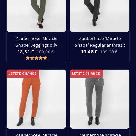
Zauberhose 'Miracle
Zauberhose 'Miracle
Shape' Jeggings oliv
Shape' Regular anthrazit
18,31 €
19,46 €
109,00 €
109,00 €
LETZTE CHANCE
LETZTE CHANCE
Zauberhose 'Miracle
Zauberhose 'Miracle