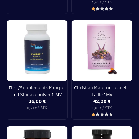
1,20 € / STK
First/Supplements Knorpel
Christian Materne Leanell -
mit Shiitakepulver 1-MV
Taille 1MV
36,00 €
42,00 €
0,60 € / STK
1,40 € / STK