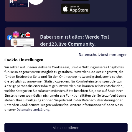
Dabei sein ist alles: Werde Teil
der 123.live Community.
Datenschutzbestimmungen
Jetzt Fan werden
Cookie-Einstellungen
Wir setzen auf unserer Webseite Cookies ein, um die Nutzung unseres Angebotes
für Sie so angenehm wie möglich zu gestalten. Es werden Cookies eingesetzt, die
für den Betrieb der Seite und für den Onlineshop notwendig sind, sowie solche,
die lediglich zu anonymen Statistikzwecken, für Komforteinstellungen oder zur
Anzeige personalisierter Inhalte genutzt werden. Sie können selbst entscheiden,
welche Kategorien Sie zulassen möchten. Bitte beachten Sie, dass auf Basis Ihrer
Vertrag widerrufen
Einstellungen womöglich nicht mehr alle Funktionalitäten der Seite zur Verfügung
stehen. Ihre Einwilligung können Sie jederzeit in der Datenschutzerklärung oder
unter den Cookieeinstellungen widerrufen. Weitere Informationen finden Sie in
unserer
Datenschutzerklärung
.
Zahlungsarten
Wir versenden mit
Alle akzeptieren