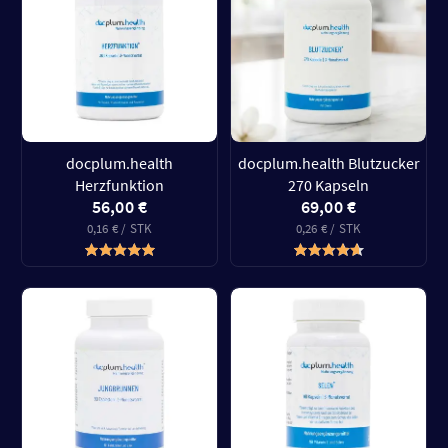
docplum.health
docplum.health Blutzucker
Herzfunktion
270 Kapseln
56,00 €
69,00 €
0,16 € / STK
0,26 € / STK