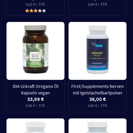
0,23 € / STK
0,60 € / STK
IDA Urkraft Oregano Öl
First/Supplements Nerven
Kapseln vegan
mit Igelstachelbartpulver
33,99 €
36,00 €
0,38 € / STK
0,60 € / STK