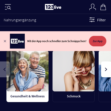
Nahrungsergänzung
Filter
Mit der App noch schneller zum Schnäppchen!
Zur App
Gesundheit & Wellness
Schmuck