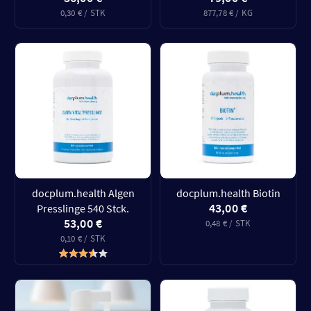
0,30 € / STK
877,78 € / KG
docplum.health Algen
docplum.health Biotin
43,00 €
Presslinge 540 Stck.
53,00 €
0,48 € / STK
0,10 € / STK