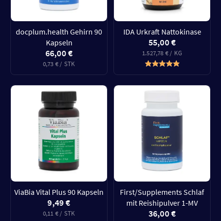
docplum.health Gehirn 90
IDA Urkraft Nattokinase
55,00 €
Kapseln
66,00 €
1.527,78 € / KG
0,73 € / STK
ViaBia Vital Plus 90 Kapseln
First/Supplements Schlaf
9,49 €
mit Reishipulver 1-MV
36,00 €
0,11 € / STK