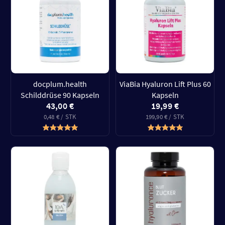
docplum.health
ViaBia Hyaluron Lift Plus 60
Schilddrüse 90 Kapseln
Kapseln
43,00 €
19,99 €
0,48 € / STK
199,90 € / STK