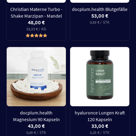
Christian Materne Turbo -
docplum.health Blutgefäße
53,00 €
Shake Marzipan - Mandel
48,00 €
0,59 € / STK
53,33 € / KG
docplum.health
hyaluronce Lungen Kraft
Magnesium 90 Kapseln
120 Kapseln
43,00 €
33,00 €
0,48 € / STK
0,28 € / STK