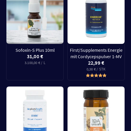
Sofoxin-S Plus 10ml
First/Supplements Energie
31,00 €
mit Cordycepspulver 1-MV
22,99 €
3.100,00 € / L
0,38 € / STK