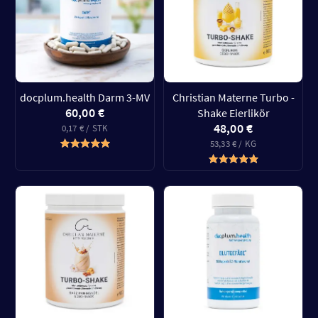
docplum.health Darm 3-MV
Christian Materne Turbo -
60,00 €
Shake Eierlikör
48,00 €
0,17 € / STK
53,33 € / KG