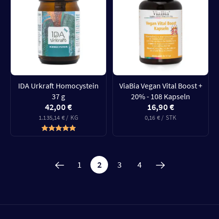
IDA Urkraft Homocystein
ViaBia Vegan Vital Boost +
37 g
20% - 108 Kapseln
42,00 €
16,90 €
1.135,14 € / KG
0,16 € / STK
1
2
3
4