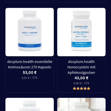
docplum.health essentielle
docplum.health
Aminosäuren 270 Kapseln
Homocystein mit
53,00 €
Apfelessigpulver
43,00 €
0,20 € / STK
0,48 € / STK