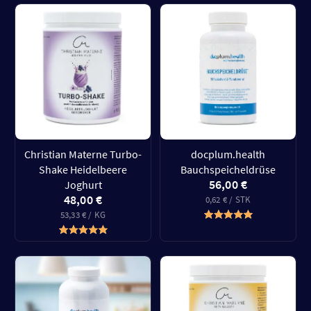
Christian Materne Turbo-
docplum.health
Shake Heidelbeere
Bauchspeicheldrüse
56,00 €
Joghurt
48,00 €
0,62 € / STK
53,33 € / KG