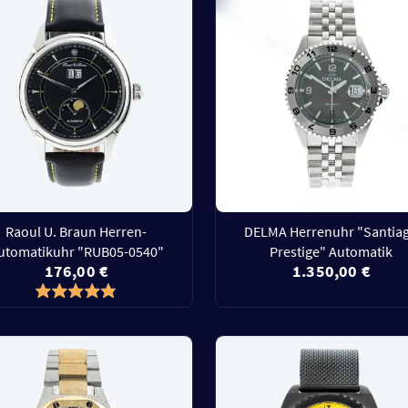
Raoul U. Braun Herren-
DELMA Herrenuhr "Santia
utomatikuhr "RUB05-0540"
Prestige" Automatik
176,00 €
1.350,00 €