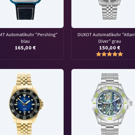
T Automatikuhr "Pershing"
DUXOT Automatikuhr "Atlan
blau
Diver" grau
165,00 €
150,00 €