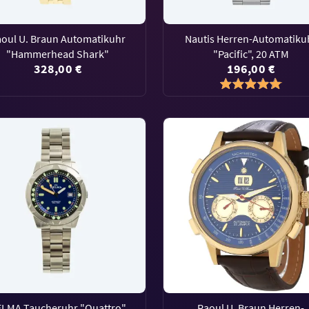
aoul U. Braun Automatikuhr
Nautis Herren-Automatiku
"Hammerhead Shark"
"Pacific", 20 ATM
328,00 €
196,00 €
LMA Taucheruhr "Quattro"
Raoul U. Braun Herren-