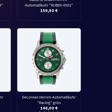
8"
Automatikuhr "RUB05-0501"
159,90 €
hr
DeLorean Herren-Automatikuhr
"Racing" grün
148,00 €