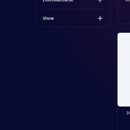
Show
D