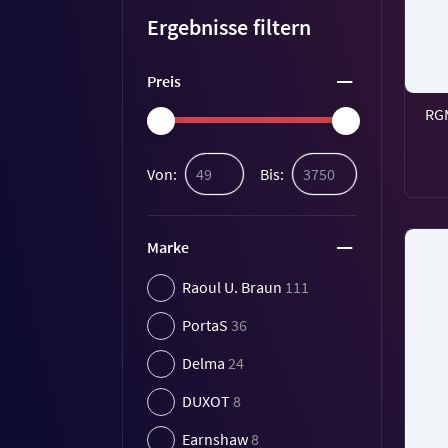
Ergebnisse filtern
Preis
RGM
Von:
Bis:
Marke
Raoul U. Braun
111
PortaS
36
Delma
24
DUXOT
8
Earnshaw
8